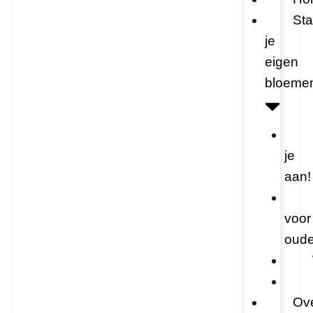
Sta
je
eigen
bloemen
je
aan!
voor
oude
Ov