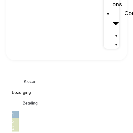
ons
Con
Kiezen
Bezorging
Betaling
1
2
3