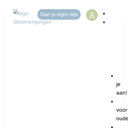
Hom
Start je eigen wijk
Start
je
eigen
bloemen
je
aan!
voor
oude